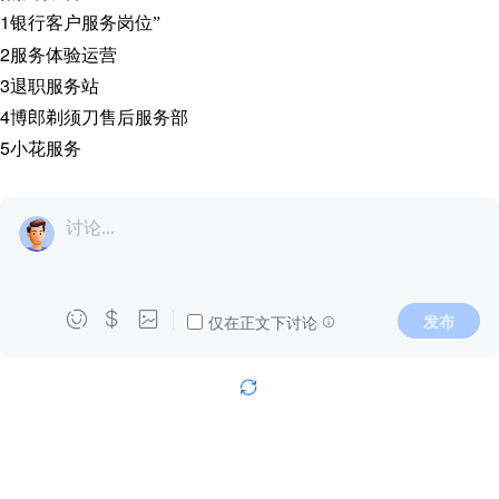
1
银行客户服务岗位
”
2
服务体验运营
3
退职服务站
4
博郎剃须刀售后服务部
5
小花服务
讨论...



发布
仅在正文下讨论
