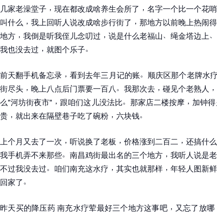
，
，
几家老澡堂子
现在都改成啥养生会所了
名字一个比一个花哨
，
，
叫什么
我上回听人说改成啥步行街了
那地方以前晚上热闹得
，
，
、
、
地方
我倒是听我侄儿念叨过
说是什么老福山
绳金塔边上
，
。
我也没去过
就图个乐子
，
。
前天翻手机备忘录
看到去年三月记的账
顺庆区那个老牌水
，
。
，
，
街尽头
晚上八点后门票要一百八
我那次去
碰见个老熟人
，
。
，
么"河坊街夜市"
跟咱们这儿没法比
那家店二楼按摩
加钟得
，
，
。
贵
就出来在隔壁巷子吃了碗粉
六块钱
，
，
，
上个月又去了一次
听说换了老板
价格涨到二百二
还搞什么a
。
，
我手机弄不来那些
南昌鸡街最出名的三个地方
我听人说是老
。
，
，
不过我没去过
咱们南充这水疗
其实也就那样
年轻人图新鲜
。
回家了
，
昨天买的降压药 南充水疗荤最好三个地方这事吧
又忘了放哪