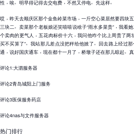
，
。
，
。
。
性
唉
明早得记得去交电费
不然又停电
先这样
，
，
哎
昨天去顺庆区那个金鱼岭菜市场
一斤空心菜居然要四块五
。
，
三块二
卖菜那个老板娘还笑嘻嘻说啥子
“
雨水多菜贵
”
我看她
，
，
个卖肉的更气人
五花肉标价十六
我问他咋个比上周贵了两
。
。
买不买算了
”
我站那儿差点没把秤给他掀了
回去路上经过那
，
，
，
。
通
说好国庆通车
现在都十一月了
桥墩子还在那儿晾起
真
评论1:大泗服务器
评论2青岛城阳上门服务
评论3医保服务药店
评论4nas与文件服务器
热门排行