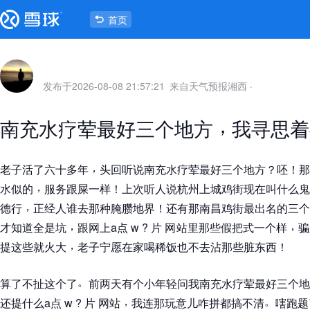
首页
发布于
2026-08-08 21:57:21
来自天气预报湘西
·
，
南充水疗荤最好三个地方
我寻思着
，
老子活了六十多年
头回听说南充水疗荤最好三个地方
？
呸
！
那
，
水似的
服务跟屎一样
！
上次听人说杭州上城鸡街现在叫什么鬼
，
德行
正经人谁去那种腌臜地界
！
还有那南昌鸡街最出名的三个
，
，
才知道全是坑
跟网上a点 w ? 片 网站里那些假把式一个样
骗
，
提这些就火大
老子宁愿在家喝稀饭也不去沾那些脏东西
！
。
算了不扯这个了
前两天有个小年轻问我南充水疗荤最好三个地
，
。
还提什么a点 w ? 片 网站
我连那玩意儿咋拼都搞不清
嗐跑题